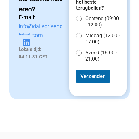
het beste
terugbellen?
eren?
E-mail:
Ochtend (09:00
- 12:00)
info@dailydrivend
igital.com
Middag (12:00 -
17:00)
Lokale tijd:
L
Avond (18:00 -
04:11:31 CET
i
21:00)
n
k
Verzenden
e
d
i
n