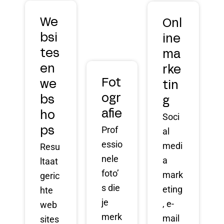
We
Onl
bsi
ine
tes
ma
en
rke
Fot
we
tin
ogr
bs
g
afie
ho
Soci
Prof
ps
al
essio
medi
Resu
nele
a
ltaat
foto’
mark
geric
s die
eting
hte
je
, e-
web
merk
mail
sites