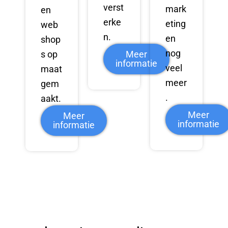
verst
mark
en
erke
eting
web
n.
en
shop
nog
Meer
s op
informatie
veel
maat
meer
gem
.
aakt.
Meer
Meer
informatie
informatie